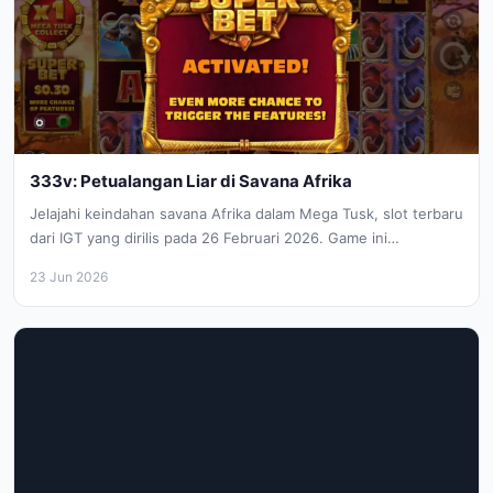
333v: Petualangan Liar di Savana Afrika
Jelajahi keindahan savana Afrika dalam Mega Tusk, slot terbaru
dari IGT yang dirilis pada 26 Februari 2026. Game ini
menawarkan...
23 Jun 2026