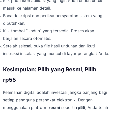
Klik pada ikon aplikasi yang ingin Anda unduh untuk
masuk ke halaman detail.
Baca deskripsi dan periksa persyaratan sistem yang
dibutuhkan.
Klik tombol “Unduh” yang tersedia. Proses akan
berjalan secara otomatis.
Setelah selesai, buka file hasil unduhan dan ikuti
instruksi instalasi yang muncul di layar perangkat Anda.
Kesimpulan: Pilih yang Resmi, Pilih
rp55
Keamanan digital adalah investasi jangka panjang bagi
setiap pengguna perangkat elektronik. Dengan
menggunakan platform
resmi
seperti
rp55
, Anda telah