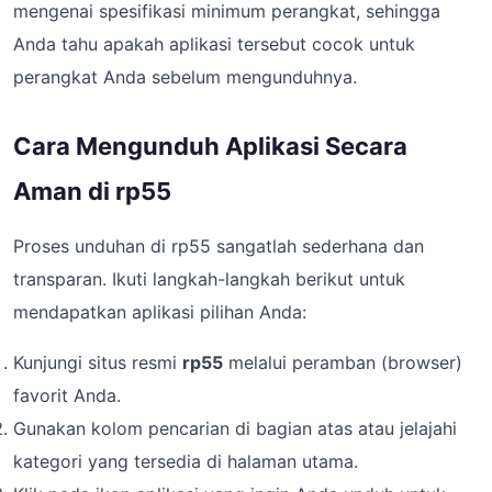
mengenai spesifikasi minimum perangkat, sehingga
Anda tahu apakah aplikasi tersebut cocok untuk
perangkat Anda sebelum mengunduhnya.
Cara Mengunduh Aplikasi Secara
Aman di rp55
Proses unduhan di rp55 sangatlah sederhana dan
transparan. Ikuti langkah-langkah berikut untuk
mendapatkan aplikasi pilihan Anda:
Kunjungi situs resmi
rp55
melalui peramban (browser)
favorit Anda.
Gunakan kolom pencarian di bagian atas atau jelajahi
kategori yang tersedia di halaman utama.