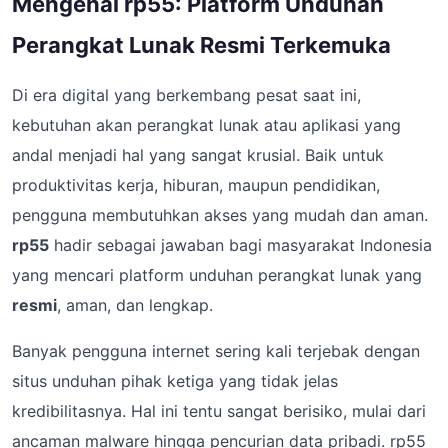
Mengenal rp55: Platform Unduhan
Perangkat Lunak Resmi Terkemuka
Di era digital yang berkembang pesat saat ini,
kebutuhan akan perangkat lunak atau aplikasi yang
andal menjadi hal yang sangat krusial. Baik untuk
produktivitas kerja, hiburan, maupun pendidikan,
pengguna membutuhkan akses yang mudah dan aman.
rp55
hadir sebagai jawaban bagi masyarakat Indonesia
yang mencari platform unduhan perangkat lunak yang
resmi
, aman, dan lengkap.
Banyak pengguna internet sering kali terjebak dengan
situs unduhan pihak ketiga yang tidak jelas
kredibilitasnya. Hal ini tentu sangat berisiko, mulai dari
ancaman malware hingga pencurian data pribadi. rp55