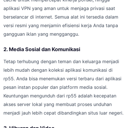
aplikasi VPN yang aman untuk menjaga privasi saat
berselancar di internet. Semua alat ini tersedia dalam
versi resmi yang menjamin efisiensi kerja Anda tanpa
gangguan iklan yang mengganggu.
2. Media Sosial dan Komunikasi
Tetap terhubung dengan teman dan keluarga menjadi
lebih mudah dengan koleksi aplikasi komunikasi di
rp55. Anda bisa menemukan versi terbaru dari aplikasi
pesan instan populer dan platform media sosial.
Keuntungan mengunduh dari rp55 adalah kecepatan
akses server lokal yang membuat proses unduhan
menjadi jauh lebih cepat dibandingkan situs luar negeri.