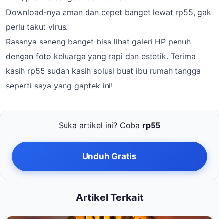
Download-nya aman dan cepet banget lewat rp55, gak
perlu takut virus.
Rasanya seneng banget bisa lihat galeri HP penuh
dengan foto keluarga yang rapi dan estetik. Terima
kasih rp55 sudah kasih solusi buat ibu rumah tangga
seperti saya yang gaptek ini!
Suka artikel ini? Coba
rp55
Unduh Gratis
Artikel Terkait