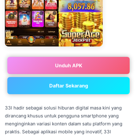
Unduh APK
Daftar Sekarang
33l hadir sebagai solusi hiburan digital masa kini yang
dirancang khusus untuk pengguna smartphone yang
menginginkan variasi konten dalam satu platform yang
praktis. Sebagai aplikasi mobile yang inovatif, 33l