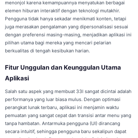
menonjol karena kemampuannya menyatukan berbagai
elemen hiburan interaktif dengan teknologi mutakhir.
Pengguna tidak hanya sekadar menikmati konten, tetapi
juga merasakan pengalaman yang dipersonalisasi sesuai
dengan preferensi masing-masing, menjadikan aplikasi ini
pilihan utama bagi mereka yang mencari pelarian
berkualitas di tengah kesibukan harian.
Fitur Unggulan dan Keunggulan Utama
Aplikasi
Salah satu aspek yang membuat 33l sangat dicintai adalah
performanya yang luar biasa mulus. Dengan optimasi
perangkat lunak terbaru, aplikasi ini menjamin waktu
pemuatan yang sangat cepat dan transisi antar menu yang
tanpa hambatan. Antarmuka pengguna (UI) dirancang
secara intuitif, sehingga pengguna baru sekalipun dapat